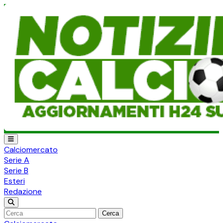
Calciomercato
Serie A
Serie B
Esteri
Redazione
Cerca