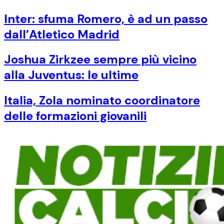
Inter: sfuma Romero, è ad un passo
dall’Atletico Madrid
Joshua Zirkzee sempre più vicino
alla Juventus: le ultime
Italia, Zola nominato coordinatore
delle formazioni giovanili