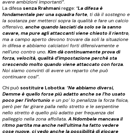
avere ambizioni importanti”
.
La difesa
senza Rrahmani
regge:
“
La difesa è
fondamentale per una squadra forte
, ti dà il sostegno e
la sostanza per metterci sopra la qualità e fare un calcio
offensivo,
anche quando lasciati da solo se la sanno
cavare, ma pure agli attaccanti viene chiesto il rientro
,
ma a campo aperto devono trovare da soli la situazione
in difesa e abbiamo calciatori forti difensivamente e
nell’uno contro uno.
Kim dà continuamente prova di
forza, velocità, qualità d’impostazione perché sta
crescendo molto quando viene attaccato con forza
.
Noi siamo convinti di avere un reparto che può
continuare così”
.
Chi può
sostituire Lobotka
:
“
Ne abbiamo diversi,
Demme è quello forse più adatto anche se l’ho usato
poco per l’infortunio
e un po’ lo penalizza la forza fisica,
però per far girare palla nello stretto e le serpentine
nello stretto è quello più adatto per frequenza del
palleggio nella zona affollata.
A Ndombele mancava il
ritmo partita ma anche nell’ultima ha fatto vedere
cose nuove, ci vedo anche la possibilità di giocare