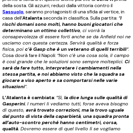
della sosta. Gli azzurri, reduci dalla vittoria contro il
Sassuolo
, saranno protagonisti di una sfida al vertice, in
casa dell’
Atalanta
seconda in classifica. Sulla partita:
“
I
rischi domani sono molti, hanno buoni giocatori che
determinano un ottimo collettivo
, ci vorrà la
consapevolezza di essere forti anche se da Anfield noi ne
usciamo con questa certezza. Servirà qualità e forza
fisica, poi
c’è Gasp che è un veterano di quelli terribili
“
.
Cosa dovrà fare il Napoli:
“Non c’è una cosa sola, il campo
è così grande che le soluzioni sono sempre molteplici.
Ci
sarà da fare tutto, interpretare i cambiamenti nella
stessa partita, e noi abbiamo visto che la squadra sa
giocare a viso aperto e sa comportarsi nelle varie
situazioni
“
.
L’Atalanta è cambiata
:
“Sì,
la dice lunga sulle qualità di
Gasperini
. I numeri li vediamo tutti, forse aveva bisogno
di questo,
avrà trovato correzioni, ma la trovo uguale
dal punto di vista della caparbietà
,
una squadra pronta
all’auto-scontro perché hanno centimetri, corsa,
qualità
. Dovremo essere di quel livello lì se vogliamo