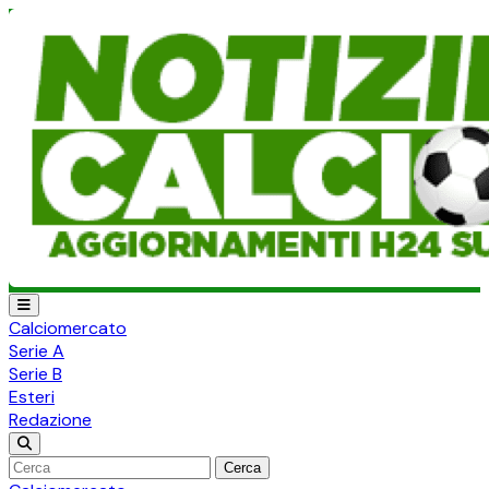
Calciomercato
Serie A
Serie B
Esteri
Redazione
Cerca