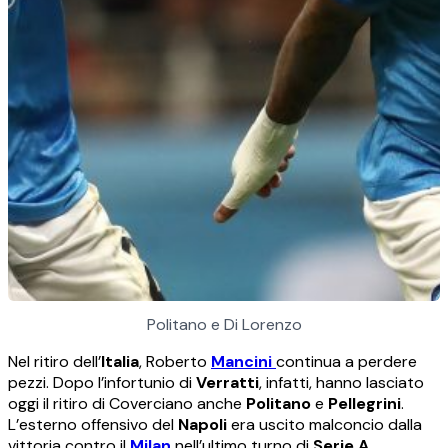
Politano e Di Lorenzo
Nel ritiro dell’
Italia
, Roberto
Mancini
continua a perdere
pezzi. Dopo l’infortunio di
Verratti
, infatti, hanno lasciato
oggi il ritiro di Coverciano anche
Politano
e
Pellegrini
.
L’esterno offensivo del
Napoli
era uscito malconcio dalla
vittoria contro il
Milan
nell’ultimo turno di
Serie A
.