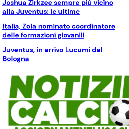
Joshua Zirkzee sempre più vicino
alla Juventus: le ultime
Italia, Zola nominato coordinatore
delle formazioni giovanili
Juventus, in arrivo Lucumi dal
Bologna