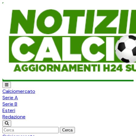
Calciomercato
Serie A
Serie B
Esteri
Redazione
Cerca