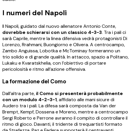
I numeri del Napoli
Il Napoli, guidato dal nuovo allenatore Antonio Conte,
dovrebbe schierarsi con un classico 4-3-3
. Tra i pali ci
sarà Caprile, mentre la linea difensiva vedrà protagonisti Di
Lorenzo, Rrahmani, Buongiorno e Olivera. A centrocampo,
Zambo Anguissa, Lobotka e McTominay formeranno un
trio solido e di grande qualità. In attacco, spazio a Politano,
Lukaku e Kvaratskhelia, con l’obiettivo di portare
pericolosità e ritmo all’azione offensiva.
La formazione del Como
Dall’altra parte,
il Como si presenterà probabilmente
con un modulo 4-2-3-1
, affidato alle mani sicure di
Audero tra i pali. La difesa sarà composta da Van der
Brempt, Kempf, Dossena e Moreno, mentre a centrocampo
Sergi Roberto e Perrone avranno il compito di controllare il
ritmo di gioco. Davanti, il tridente di trequartisti formato
da Strefezza, Paz e Fadera supporterà il centravanti