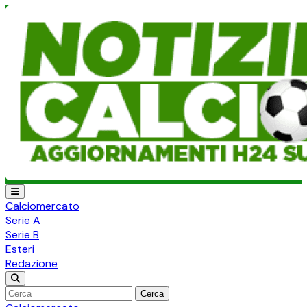
Calciomercato
Serie A
Serie B
Esteri
Redazione
Cerca