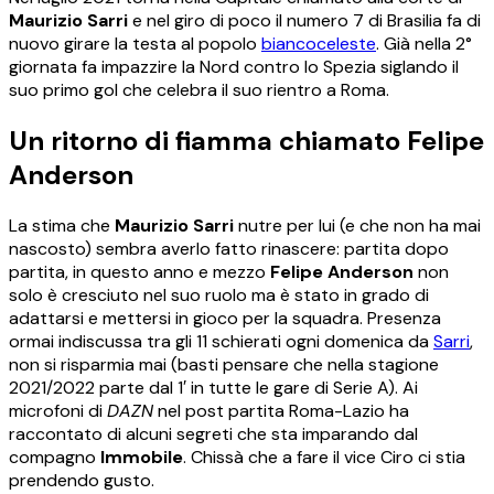
Maurizio Sarri
e nel giro di poco il numero 7 di Brasilia fa di
nuovo girare la testa al popolo
biancoceleste
. Già nella 2°
giornata fa impazzire la Nord contro lo Spezia siglando il
suo primo gol che celebra il suo rientro a Roma.
Un ritorno di fiamma chiamato Felipe
Anderson
La stima che
Maurizio Sarri
nutre per lui (e che non ha mai
nascosto) sembra averlo fatto rinascere: partita dopo
partita, in questo anno e mezzo
Felipe Anderson
non
solo è cresciuto nel suo ruolo ma è stato in grado di
adattarsi e mettersi in gioco per la squadra. Presenza
ormai indiscussa tra gli 11 schierati ogni domenica da
Sarri
,
non si risparmia mai (basti pensare che nella stagione
2021/2022 parte dal 1′ in tutte le gare di Serie A). Ai
microfoni di
DAZN
nel post partita Roma-Lazio ha
raccontato di alcuni segreti che sta imparando dal
compagno
Immobile
. Chissà che a fare il vice Ciro ci stia
prendendo gusto.