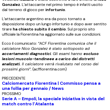
Gonzalez
. L’attaccante nel primo tempo è infatti uscito
dal terreno di gioco per
infortunio
.
L’attaccante argentino era da poco tornato a
disposizione dopo un lungo infortunio e dopo aver sentito
tirare
ha chiesto subito il cambio
. Sul proprio sito
ufficiale la Fiorentina ha aggiornato sulle sue condizioni.
Ecco il comunicato:
“ACF Fiorentina comunica che il
calciatore Nico Gonzalez è stato sottoposto ad
accertamenti
diagnostici
. Gli esami hanno
escluso
lesioni muscolo-tendineee a carico dei distretti
analizzati.
Il calciatore verrà rivalutato nel corso dei
prossimi giorni”.
(acffiorentina.com)
PRECEDENTE
Calciomercato Fiorentina | Commisso pensa a
una follia per gennaio / News
PROSSIMO
Serie A – Empoli, la speciale iniziativa in vista del
match contro l’Atalanta