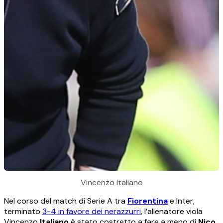
Vincenzo Italiano
Nel corso del match di Serie A tra
Fiorentina
e Inter,
terminato
3-4 in favore dei nerazzurri
, l’allenatore viola
Vincenzo
Italiano
è stato costretto a fare a meno di
Nico