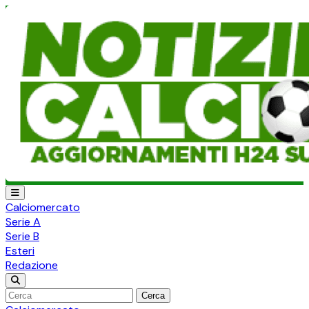
Calciomercato
Serie A
Serie B
Esteri
Redazione
Cerca