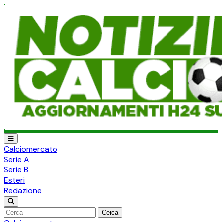
Calciomercato
Serie A
Serie B
Esteri
Redazione
Cerca