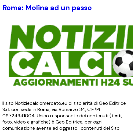
Roma: Molina ad un passo
Il sito Notiziecalciomercato.eu di titolarità di Geo Editrice
S.r.l. con sede in Roma, via Bomarzo 34, C.F./PI
09724341004. Unico responsabile dei contenuti (testi,
foto, video e grafiche) è Geo Editrice; per ogni
comunicazione avente ad oggetto i contenuti del Sito