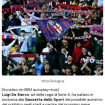
tifosi Bologna
[fncvideo id=3883 autoplay=true]
Luigi De Siervo
, ad della Lega di Serie A, ha parlato in
esclusiva alla
Gazzetta dello Sport
del possibile aumento
del pubblico negli stadi a partire dal prossimo mese,