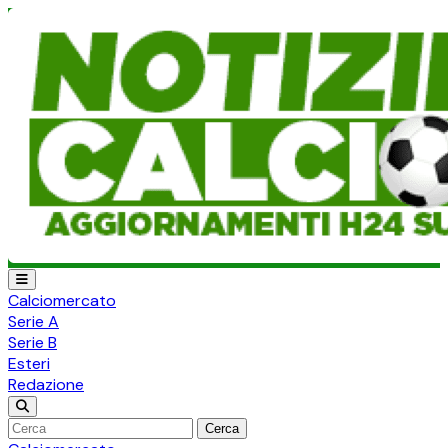
Calciomercato
Serie A
Serie B
Esteri
Redazione
Cerca