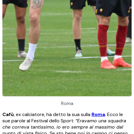
Roma
Cafù
, ex calciatore, ha detto la sua sulla
Roma
. Ecco le
sue parole al Festival dello Sport:
“Eravamo una squadra
che correva tantissimo, io ero sempre al massimo dal
punto di vista fisico. Se sto bene poi in campo ci penso