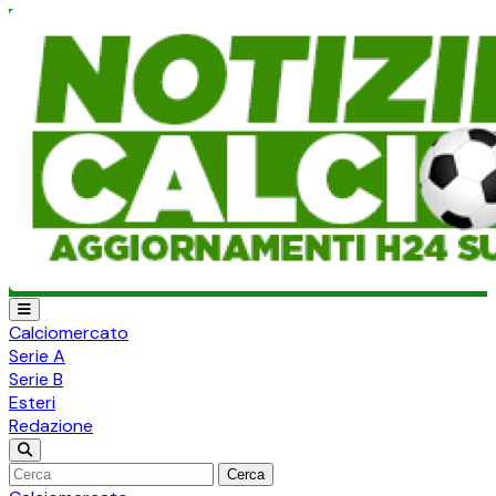
Calciomercato
Serie A
Serie B
Esteri
Redazione
Cerca