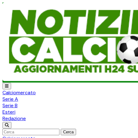
Calciomercato
Serie A
Serie B
Esteri
Redazione
Cerca