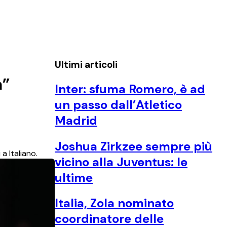
Ultimi articoli
a”
Inter: sfuma Romero, è ad
un passo dall’Atletico
Madrid
Joshua Zirkzee sempre più
a Italiano.
vicino alla Juventus: le
ultime
Italia, Zola nominato
coordinatore delle