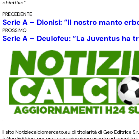
obiettivo”.
PRECEDENTE
Serie A – Dionisi: “Il nostro manto erbo
PROSSIMO
Serie A – Deulofeu: “La Juventus ha tr
Il sito Notiziecalciomercato.eu di titolarità di Geo Editrice 
è Geo Editrice; per ogni comunicazione avente ad oggetto i c