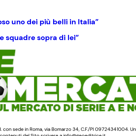
so uno dei più belli in Italia”
e squadre sopra di lei”
S.r.l. con sede in Roma, via Bomarzo 34, C.F./PI 09724341004. Un
ontenuti del Sito scrivere a info@geoeditrice.it