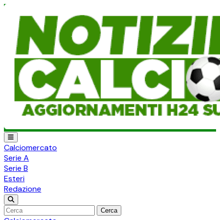
Calciomercato
Serie A
Serie B
Esteri
Redazione
Cerca