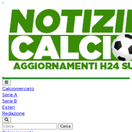
Calciomercato
Serie A
Serie B
Esteri
Redazione
Cerca