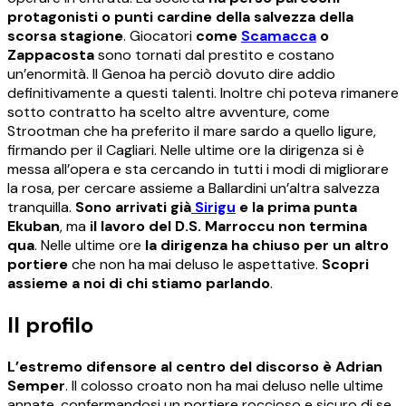
protagonisti o punti cardine della salvezza della
scorsa stagione
. Giocatori
come
Scamacca
o
Zappacosta
sono tornati dal prestito e costano
un’enormità. Il Genoa ha perciò dovuto dire addio
definitivamente a questi talenti. Inoltre chi poteva rimanere
sotto contratto ha scelto altre avventure, come
Strootman che ha preferito il mare sardo a quello ligure,
firmando per il Cagliari. Nelle ultime ore la dirigenza si è
messa all’opera e sta cercando in tutti i modi di migliorare
la rosa, per cercare assieme a Ballardini un’altra salvezza
tranquilla.
Sono arrivati già
Sirigu
e la prima punta
Ekuban
, ma
il lavoro del D.S. Marroccu non termina
qua
. Nelle ultime ore
la dirigenza ha chiuso per un altro
portiere
che non ha mai deluso le aspettative.
Scopri
assieme a noi di chi stiamo parlando
.
Il profilo
L’estremo difensore al centro del discorso è Adrian
Semper
. Il colosso croato non ha mai deluso nelle ultime
annate, confermandosi un portiere roccioso e sicuro di se.