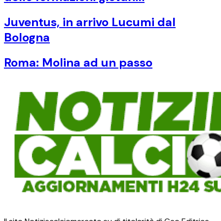
Juventus, in arrivo Lucumi dal
Bologna
Roma: Molina ad un passo