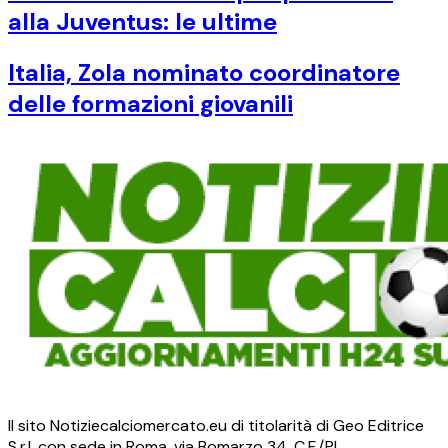
alla Juventus: le ultime
Italia, Zola nominato coordinatore
delle formazioni giovanili
Il sito Notiziecalciomercato.eu di titolarità di Geo Editrice
S.r.l. con sede in Roma, via Bomarzo 34, C.F./PI