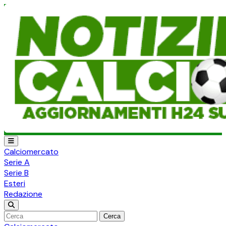
Calciomercato
Serie A
Serie B
Esteri
Redazione
Cerca