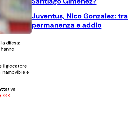
Santiago Gimenez?
Juventus, Nico Gonzalez: tra
permanenza e addio
la difesa:
e hanno
 il giocatore
 inamovibile e
attativa
e
<<<