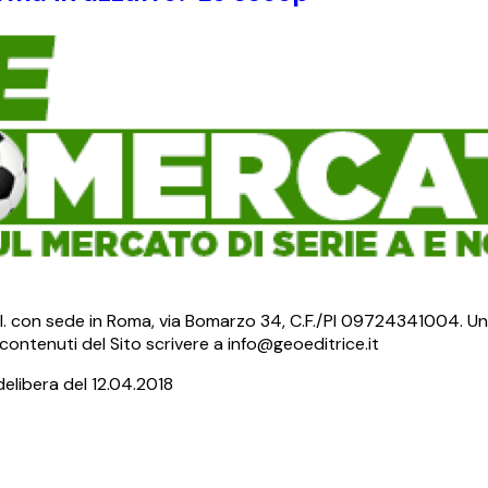
S.r.l. con sede in Roma, via Bomarzo 34, C.F./PI 09724341004. Un
ontenuti del Sito scrivere a info@geoeditrice.it
delibera del 12.04.2018