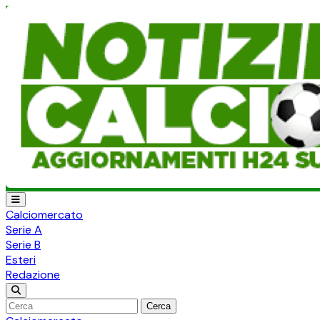
Calciomercato
Serie A
Serie B
Esteri
Redazione
Cerca