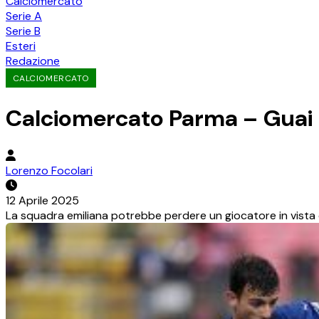
Calciomercato
Serie A
Serie B
Esteri
Redazione
CALCIOMERCATO
Calciomercato Parma – Guai pe
Lorenzo Focolari
12 Aprile 2025
La squadra emiliana potrebbe perdere un giocatore in vista d