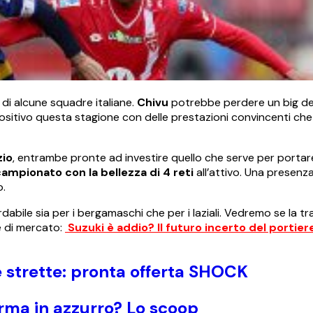
 di alcune squadre italiane.
Chivu
potrebbe perdere un big del
positivo questa stagione con delle prestazioni convincenti ch
zio
, entrambe pronte ad investire quello che serve per portare
ampionato con la bellezza di 4 reti
all’attivo. Una presenza
o.
rdabile sia per i bergamaschi che per i laziali. Vedremo se la tr
me di mercato:
Suzuki è addio? Il futuro incerto del portier
 strette: pronta offerta SHOCK
rma in azzurro? Lo scoop