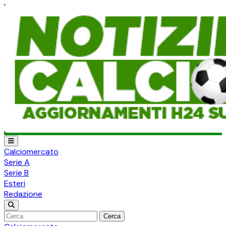
Calciomercato
Serie A
Serie B
Esteri
Redazione
Cerca