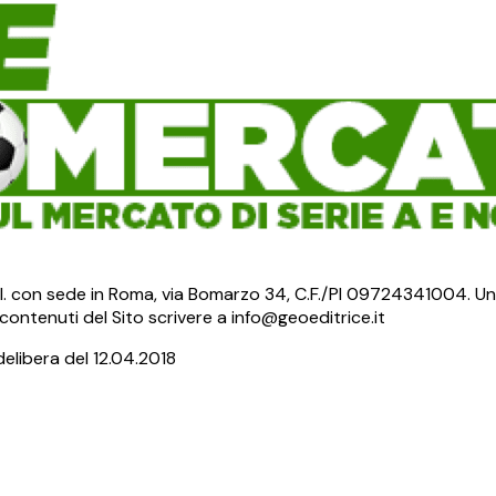
S.r.l. con sede in Roma, via Bomarzo 34, C.F./PI 09724341004. Un
ontenuti del Sito scrivere a info@geoeditrice.it
delibera del 12.04.2018