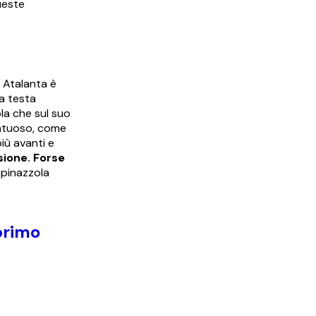
ueste
e Atalanta è
la testa
la che sul suo
untuoso, come
iù avanti e
ione. Forse
Spinazzola
primo