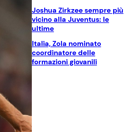
Joshua Zirkzee sempre più
vicino alla Juventus: le
ultime
Italia, Zola nominato
coordinatore delle
formazioni giovanili