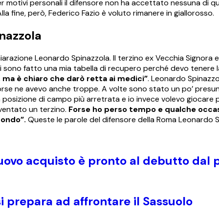
r motivi personali il difensore non ha accettato nessuna di q
lla fine, però, Federico Fazio è voluto rimanere in giallorosso.
nazzola
chiarazione Leonardo Spinazzola. Il terzino ex Vecchia Signora 
“Mi sono fatto una mia tabella di recupero perché devo tenere 
, ma è chiaro che darò retta ai medici”
. Leonardo Spinazzo
 Forse ne avevo anche troppe. A volte sono stato un po’ pres
a posizione di campo più arretrata e io invece volevo giocare p
iventato un terzino.
Forse ho perso tempo e qualche occas
fondo”.
Queste le parole del difensore della Roma Leonardo 
uovo acquisto è pronto al debutto dal 
 prepara ad affrontare il Sassuolo