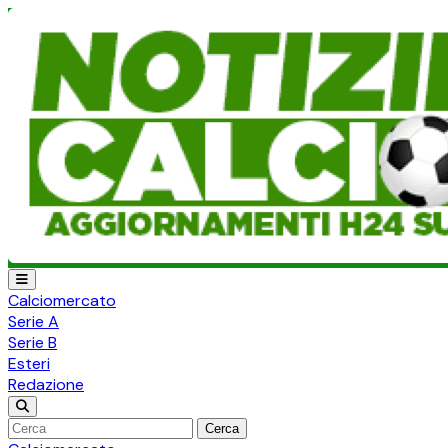
Calciomercato
Serie A
Serie B
Esteri
Redazione
Cerca