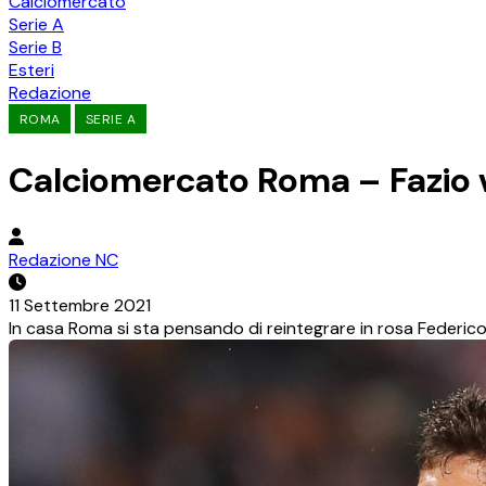
Calciomercato
Serie A
Serie B
Esteri
Redazione
ROMA
SERIE A
Calciomercato Roma – Fazio ve
Redazione NC
11 Settembre 2021
In casa Roma si sta pensando di reintegrare in rosa Federic