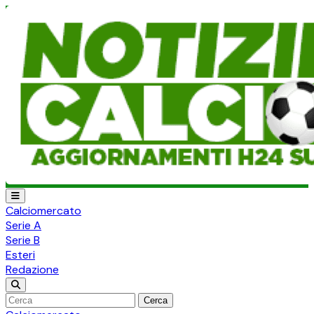
Calciomercato
Serie A
Serie B
Esteri
Redazione
Cerca