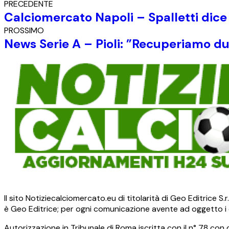
PRECEDENTE
Calciomercato Napoli – Spalletti dice
PROSSIMO
News Serie A – Pioli: ”Recuperiamo due t
Il sito Notiziecalciomercato.eu di titolarità di Geo Editrice 
è Geo Editrice; per ogni comunicazione avente ad oggetto i c
Autorizzazione in Tribunale di Roma iscritta con il n° 78 con 