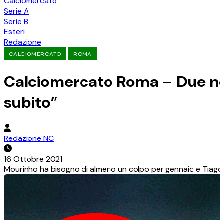
Calciomercato
Serie A
Serie B
Esteri
Redazione
CALCIOMERCATO
ROMA
Calciomercato Roma – Due no
subito”
Redazione NC
16 Ottobre 2021
Mourinho ha bisogno di almeno un colpo per gennaio e Tiago 