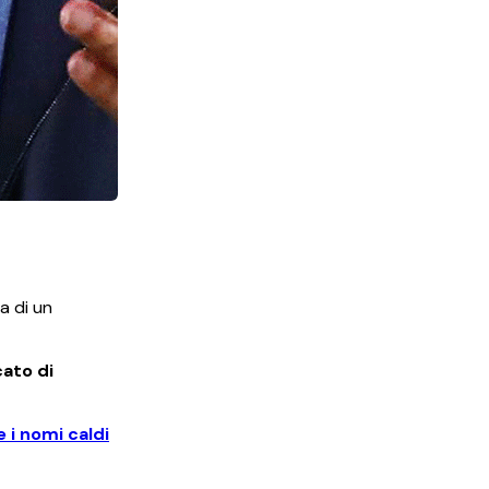
la di un
cato di
 i nomi caldi