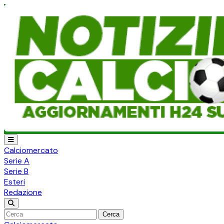
Calciomercato
Serie A
Serie B
Esteri
Redazione
Cerca