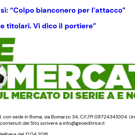
 sì: “Colpo bianconero per l’attacco”
itolari. Vi dico il portiere”
S.r.l. con sede in Roma, via Bomarzo 34, C.F./PI 09724341004. Un
ontenuti del Sito scrivere a info@geoeditrice.it
delibera del 12.04.2018