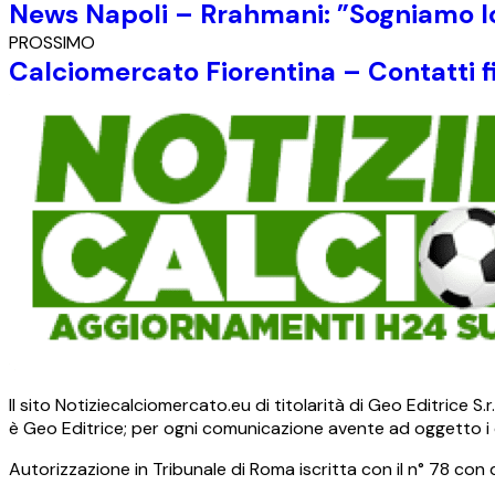
News Napoli – Rrahmani: ”Sogniamo lo
PROSSIMO
Calciomercato Fiorentina – Contatti fit
Il sito Notiziecalciomercato.eu di titolarità di Geo Editrice 
è Geo Editrice; per ogni comunicazione avente ad oggetto i c
Autorizzazione in Tribunale di Roma iscritta con il n° 78 con 