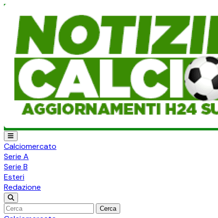
Calciomercato
Serie A
Serie B
Esteri
Redazione
Cerca