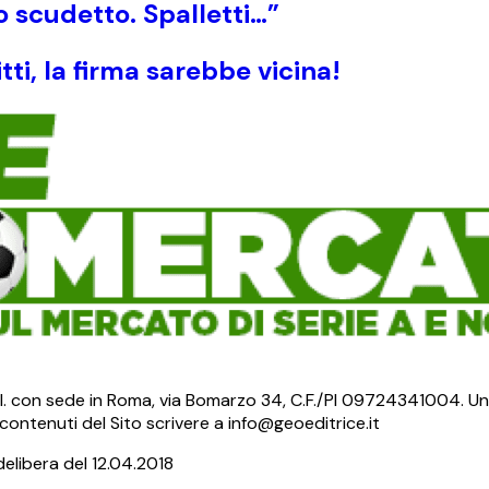
 scudetto. Spalletti…”
ti, la firma sarebbe vicina!
S.r.l. con sede in Roma, via Bomarzo 34, C.F./PI 09724341004. Un
ontenuti del Sito scrivere a info@geoeditrice.it
delibera del 12.04.2018