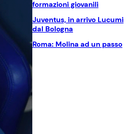
formazioni giovanili
Juventus, in arrivo Lucumi
dal Bologna
Roma: Molina ad un passo