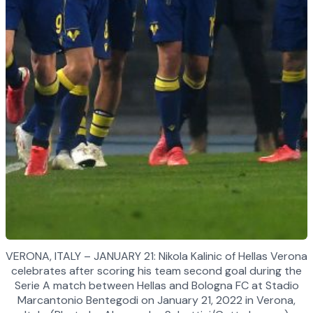
VERONA, ITALY – JANUARY 21: Nikola Kalinic of Hellas Verona
celebrates after scoring his team second goal during the
Serie A match between Hellas and Bologna FC at Stadio
Marcantonio Bentegodi on January 21, 2022 in Verona,