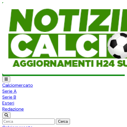
Calciomercato
Serie A
Serie B
Esteri
Redazione
Cerca