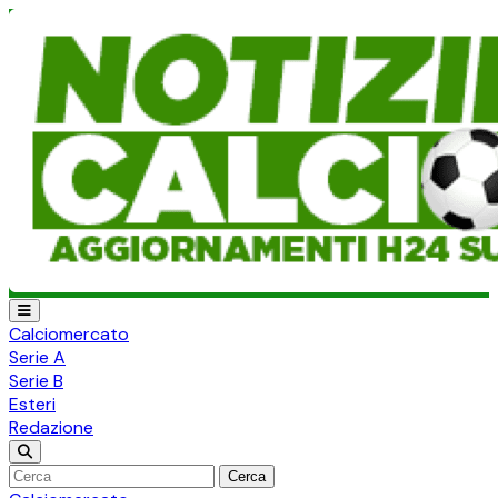
Calciomercato
Serie A
Serie B
Esteri
Redazione
Cerca