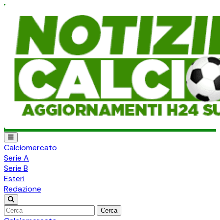
Calciomercato
Serie A
Serie B
Esteri
Redazione
Cerca