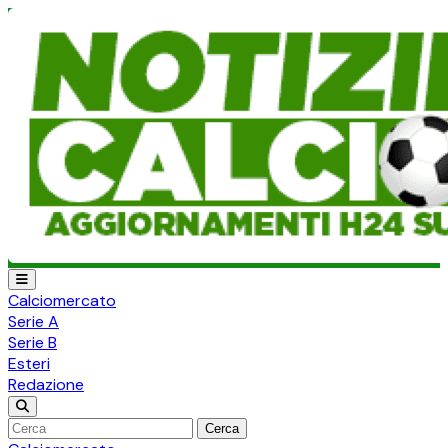
Calciomercato
Serie A
Serie B
Esteri
Redazione
Cerca