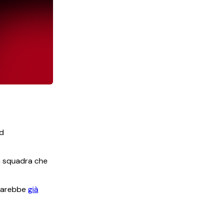
ad
na squadra che
arebbe
già