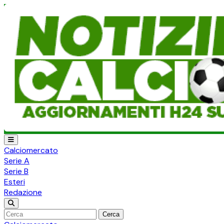
Calciomercato
Serie A
Serie B
Esteri
Redazione
Cerca