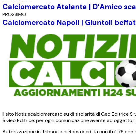
Calciomercato Atalanta | D’Amico sca
PROSSIMO
Calciomercato Napoli | Giuntoli beffat
Il sito Notiziecalciomercato.eu di titolarità di Geo Editrice 
è Geo Editrice; per ogni comunicazione avente ad oggetto i c
Autorizzazione in Tribunale di Roma iscritta con il n° 78 con 