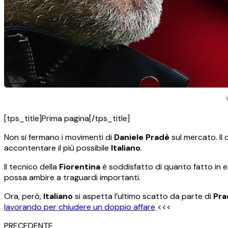
[tps_title]Prima pagina[/tps_title]
Non si fermano i movimenti di
Daniele Pradè
sul mercato. Il 
accontentare il più possibile
Italiano
.
Il tecnico della
Fiorentina
è soddisfatto di quanto fatto in es
possa ambire a traguardi importanti.
Ora, però,
Italiano
si aspetta l’ultimo scatto da parte di
Pra
lavorando per chiudere un doppio affare
<<<
PRECEDENTE