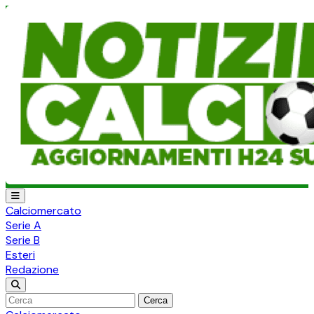
Calciomercato
Serie A
Serie B
Esteri
Redazione
Cerca