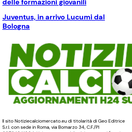
delle formazioni giovanili
Juventus, in arrivo Lucumi dal
Bologna
Il sito Notiziecalciomercato.eu di titolarità di Geo Editrice
S.r.l. con sede in Roma, via Bomarzo 34, C.F./PI