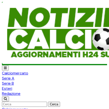
Calciomercato
Serie A
Serie B
Esteri
Redazione
Cerca