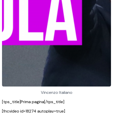
Vincenzo Italiano
[tps_title]Prima pagina[/tps_title]
[fncvideo id=18274 autoplay=true]