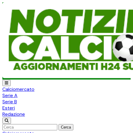
Calciomercato
Serie A
Serie B
Esteri
Redazione
Cerca