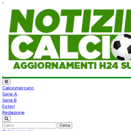
Calciomercato
Serie A
Serie B
Esteri
Redazione
Cerca