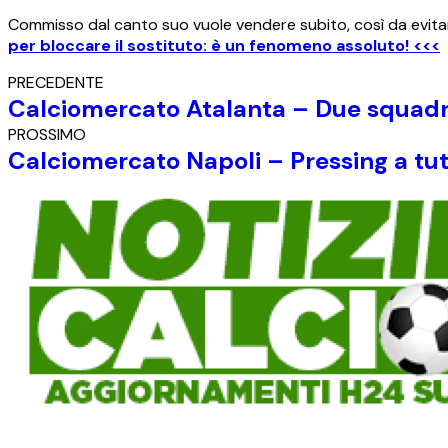
Commisso dal canto suo vuole vendere subito, così da evit
per bloccare il sostituto: è un fenomeno assoluto! <<<
PRECEDENTE
Calciomercato Atalanta – Due squadre 
PROSSIMO
Calciomercato Napoli – Pressing a tutt