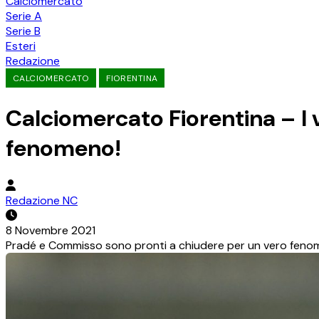
Calciomercato
Serie A
Serie B
Esteri
Redazione
CALCIOMERCATO
FIORENTINA
Calciomercato Fiorentina – I v
fenomeno!
Redazione NC
8 Novembre 2021
Pradé e Commisso sono pronti a chiudere per un vero fenom