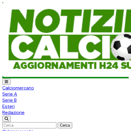
Calciomercato
Serie A
Serie B
Esteri
Redazione
Cerca