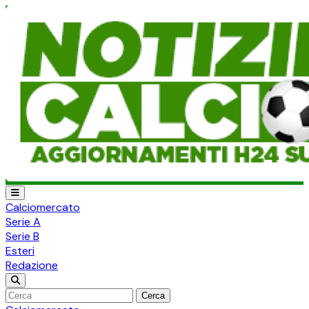
Calciomercato
Serie A
Serie B
Esteri
Redazione
Cerca