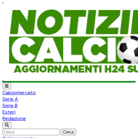
Calciomercato
Serie A
Serie B
Esteri
Redazione
Cerca