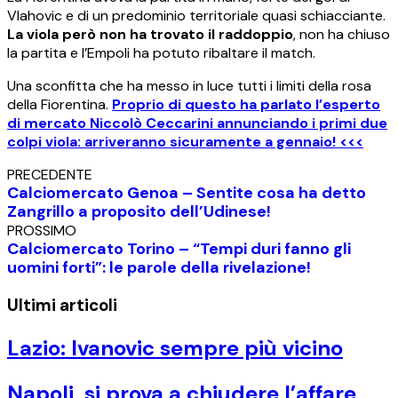
Vlahovic e di un predominio territoriale quasi schiacciante.
La viola però non ha trovato il raddoppio
, non ha chiuso
la partita e l’Empoli ha potuto ribaltare il match.
Una sconfitta che ha messo in luce tutti i limiti della rosa
della Fiorentina.
Proprio di questo ha parlato l’esperto
di mercato Niccolò Ceccarini annunciando i primi due
colpi viola: arriveranno sicuramente a gennaio! <<<
PRECEDENTE
Calciomercato Genoa – Sentite cosa ha detto
Zangrillo a proposito dell’Udinese!
PROSSIMO
Calciomercato Torino – “Tempi duri fanno gli
uomini forti”: le parole della rivelazione!
Ultimi articoli
Lazio: Ivanovic sempre più vicino
Napoli, si prova a chiudere l’affare