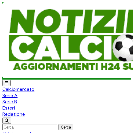
Calciomercato
Serie A
Serie B
Esteri
Redazione
Cerca