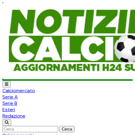
Calciomercato
Serie A
Serie B
Esteri
Redazione
Cerca