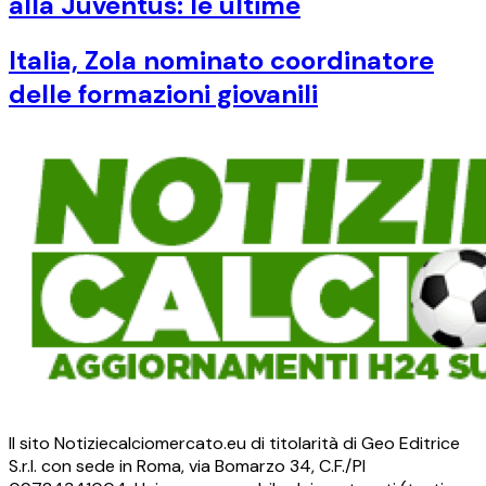
alla Juventus: le ultime
Italia, Zola nominato coordinatore
delle formazioni giovanili
Il sito Notiziecalciomercato.eu di titolarità di Geo Editrice
S.r.l. con sede in Roma, via Bomarzo 34, C.F./PI