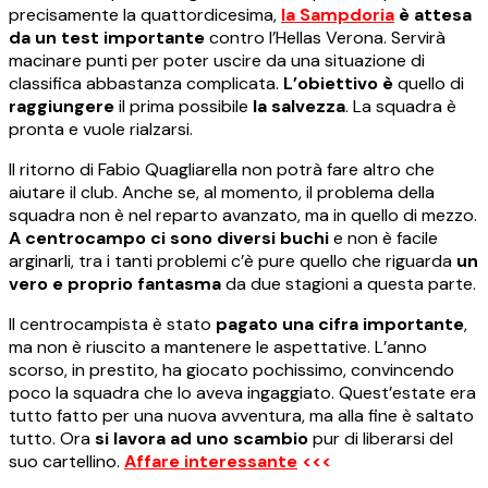
precisamente la quattordicesima,
la Sampdoria
è attesa
da un test importante
contro l’Hellas Verona. Servirà
macinare punti per poter uscire da una situazione di
classifica abbastanza complicata.
L’obiettivo è
quello di
raggiungere
il prima possibile
la salvezza
. La squadra è
pronta e vuole rialzarsi.
Il ritorno di Fabio Quagliarella non potrà fare altro che
aiutare il club. Anche se, al momento, il problema della
squadra non è nel reparto avanzato, ma in quello di mezzo.
A centrocampo ci sono diversi buchi
e non è facile
arginarli, tra i tanti problemi c’è pure quello che riguarda
un
vero e proprio fantasma
da due stagioni a questa parte.
Il centrocampista è stato
pagato una cifra importante
,
ma non è riuscito a mantenere le aspettative. L’anno
scorso, in prestito, ha giocato pochissimo, convincendo
poco la squadra che lo aveva ingaggiato. Quest’estate era
tutto fatto per una nuova avventura, ma alla fine è saltato
tutto. Ora
si lavora ad uno scambio
pur di liberarsi del
suo cartellino.
Affare interessante
<<<