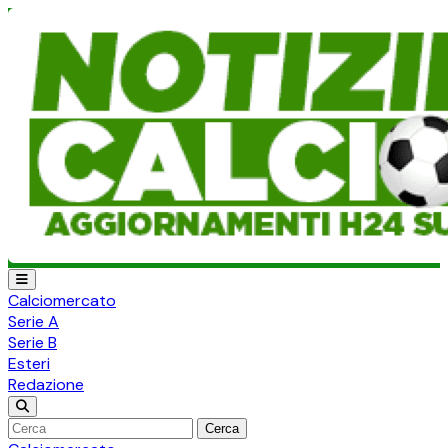
Calciomercato
Serie A
Serie B
Esteri
Redazione
Cerca