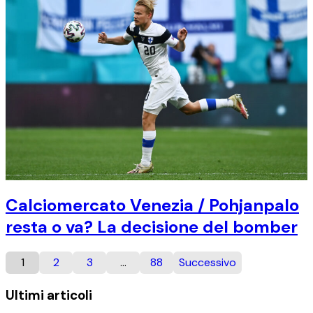
Calciomercato Venezia / Pohjanpalo
resta o va? La decisione del bomber
1
2
3
…
88
Successivo
Ultimi articoli