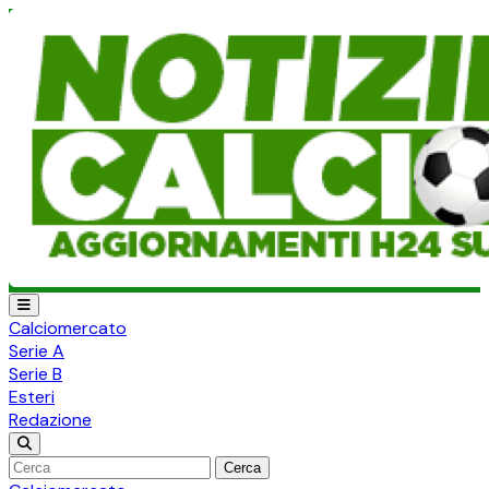
Calciomercato
Serie A
Serie B
Esteri
Redazione
Cerca