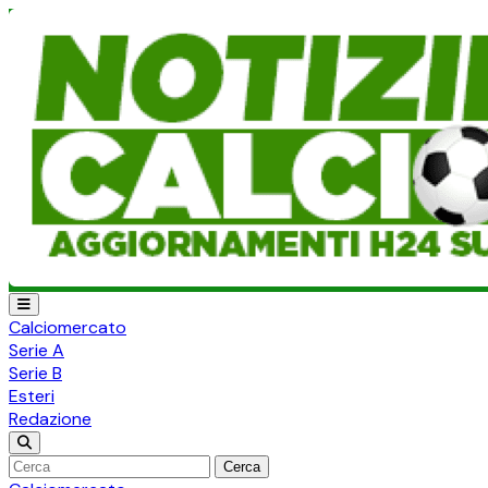
Calciomercato
Serie A
Serie B
Esteri
Redazione
Cerca