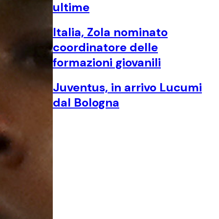
ultime
Italia, Zola nominato
coordinatore delle
formazioni giovanili
Juventus, in arrivo Lucumi
dal Bologna