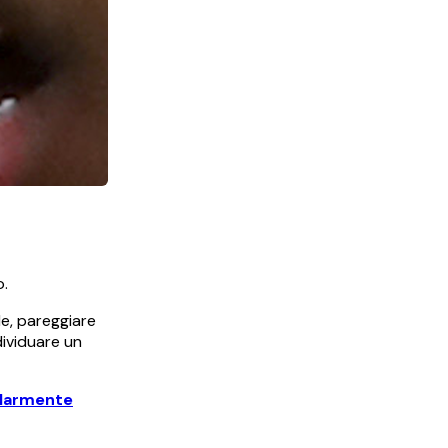
o.
ile, pareggiare
dividuare un
olarmente