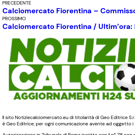
PRECEDENTE
Calciomercato Fiorentina – Commisso 
PROSSIMO
Calciomercato Fiorentina / Ultim’ora: 
Il sito Notiziecalciomercato.eu di titolarità di Geo Editrice 
è Geo Editrice; per ogni comunicazione avente ad oggetto i c
Autorizzazione in Tribunale di Roma iscritta con il n° 78 con 