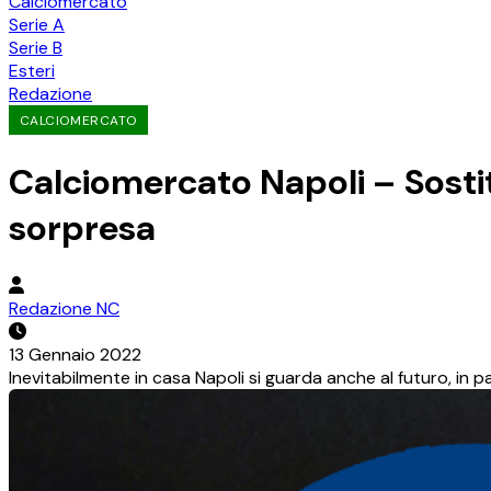
Calciomercato
Serie A
Serie B
Esteri
Redazione
CALCIOMERCATO
Calciomercato Napoli – Sosti
sorpresa
Redazione NC
13 Gennaio 2022
Inevitabilmente in casa Napoli si guarda anche al futuro, in par