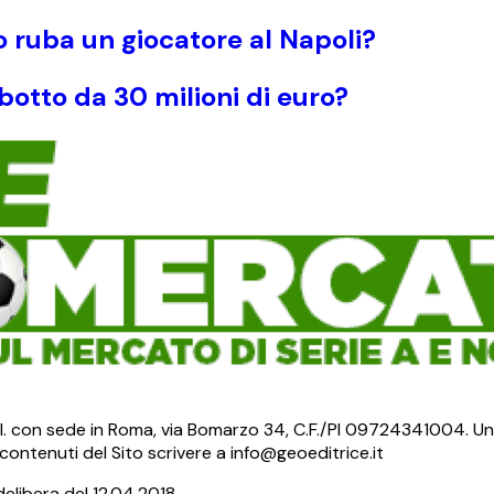
ruba un giocatore al Napoli?
botto da 30 milioni di euro?
S.r.l. con sede in Roma, via Bomarzo 34, C.F./PI 09724341004. Un
ontenuti del Sito scrivere a info@geoeditrice.it
delibera del 12.04.2018