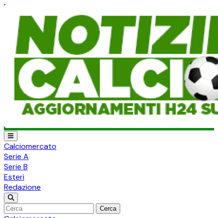
Calciomercato
Serie A
Serie B
Esteri
Redazione
Cerca