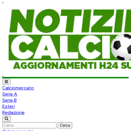
Calciomercato
Serie A
Serie B
Esteri
Redazione
Cerca