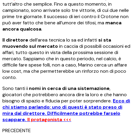
tutt’altro che semplice. Fino a questo momento, in
campionato, sono arrivate solo tre vittorie, di cui due nelle
prime tre giornate. Il successo di ieri contro il Crotone non
può aver fatto che bene all’umore dei tifosi, ma
manca
ancora qualcosa
.
Il direttore
dell’area tecnica lo sa ed infatti
si sta
muovendo sul mercato
in caccia di possibili occasioni ed
affari, tutto questo in vista della prossima sessione di
mercato. Sappiamo che in questo periodo, nel calcio, è
difficile fare spese folli, non a caso, Marino cerca un affare
low cost, ma che permetterebbe un rinforzo non di poco
conto.
Sono tanti
i nomi in cerca di una sistemazione
,
giocatori che potrebbero ancora dire la loro e che hanno
bisogno di spazio e fiducia per poter sorprendere.
Ecco di
chi stiamo parlando: uno di questi è stato preso di
mira dal direttore. Difficilmente potrebbe farselo
scappare.
Il protagonista
<<<
PRECEDENTE