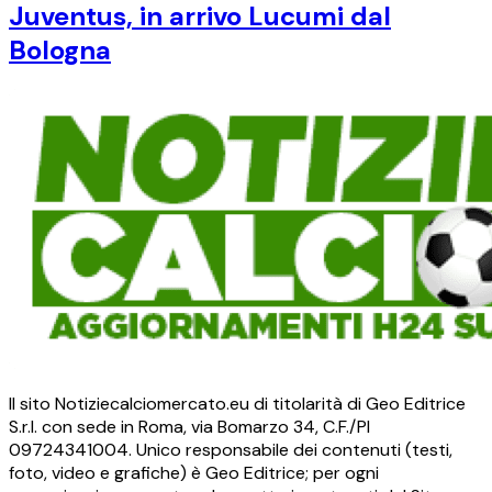
Juventus, in arrivo Lucumi dal
Bologna
Il sito Notiziecalciomercato.eu di titolarità di Geo Editrice
S.r.l. con sede in Roma, via Bomarzo 34, C.F./PI
09724341004. Unico responsabile dei contenuti (testi,
foto, video e grafiche) è Geo Editrice; per ogni