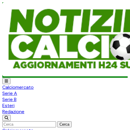
Calciomercato
Serie A
Serie B
Esteri
Redazione
Cerca