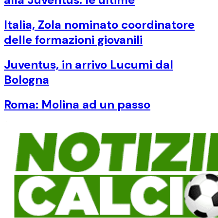
Italia, Zola nominato coordinatore
delle formazioni giovanili
Juventus, in arrivo Lucumi dal
Bologna
Roma: Molina ad un passo