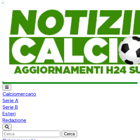
Calciomercato
Serie A
Serie B
Esteri
Redazione
Cerca