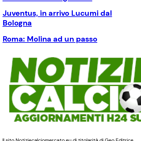
Juventus, in arrivo Lucumi dal
Bologna
Roma: Molina ad un passo
Il sito Notiziecalciomercato.eu di titolarità di Geo Editrice