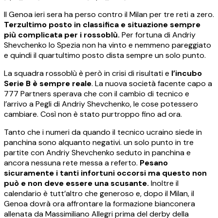
Il Genoa ieri sera ha perso contro il Milan per tre reti a zero.
Terzultimo posto in classifica e situazione sempre
più complicata per i rossoblù.
Per fortuna di Andriy
Shevchenko lo Spezia non ha vinto e nemmeno pareggiato
e quindi il quartultimo posto dista sempre un solo punto.
La squadra rossoblù è però in crisi di risultati e
l’incubo
Serie B è sempre reale
. La nuova società facente capo a
777 Partners sperava che con il cambio di tecnico e
l’arrivo a Pegli di Andriy Shevchenko, le cose potessero
cambiare. Così non è stato purtroppo fino ad ora.
Tanto che i numeri da quando il tecnico ucraino siede in
panchina sono alquanto negativi. un solo punto in tre
partite con Andriy Shevchenko seduto in panchina e
ancora nessuna rete messa a referto.
Pesano
sicuramente i tanti infortuni occorsi ma questo non
può e non deve essere una scusante.
Inoltre il
calendario è tutt’altro che generoso e, dopo il Milan, il
Genoa dovrà ora affrontare la formazione bianconera
allenata da Massimiliano Allegri prima del derby della