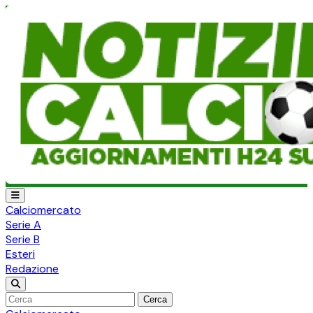
Calciomercato
Serie A
Serie B
Esteri
Redazione
Cerca