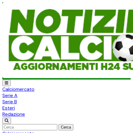
Calciomercato
Serie A
Serie B
Esteri
Redazione
Cerca