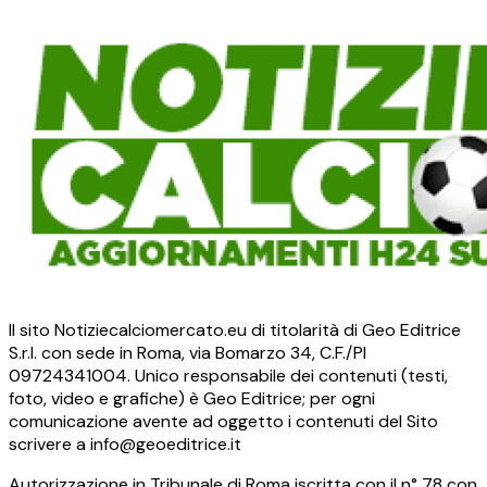
Il sito Notiziecalciomercato.eu di titolarità di Geo Editrice
S.r.l. con sede in Roma, via Bomarzo 34, C.F./PI
09724341004. Unico responsabile dei contenuti (testi,
foto, video e grafiche) è Geo Editrice; per ogni
comunicazione avente ad oggetto i contenuti del Sito
scrivere a info@geoeditrice.it
Autorizzazione in Tribunale di Roma iscritta con il n° 78 con