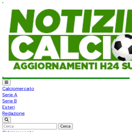
Calciomercato
Serie A
Serie B
Esteri
Redazione
Cerca