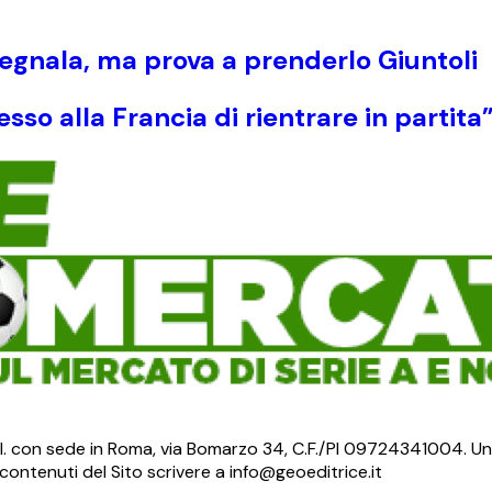
egnala, ma prova a prenderlo Giuntoli
o alla Francia di rientrare in partita
S.r.l. con sede in Roma, via Bomarzo 34, C.F./PI 09724341004. Un
ontenuti del Sito scrivere a info@geoeditrice.it