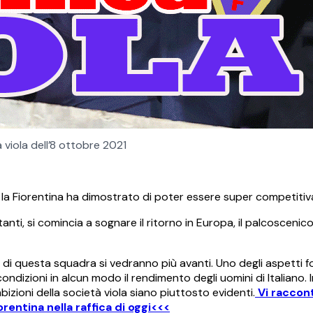
a viola dell’8 ottobre 2021
 la Fiorentina ha dimostrato di poter essere super competitiv
tanti, si comincia a sognare il ritorno in Europa, il palcosceni
à di questa squadra si vedranno più avanti. Uno degli aspetti 
ondizioni in alcun modo il rendimento degli uomini di Italiano. 
izioni della società viola siano piuttosto evidenti.
Vi raccont
rentina nella raffica di oggi<<<