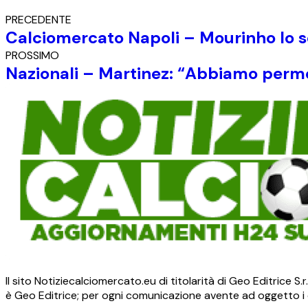
PRECEDENTE
Calciomercato Napoli – Mourinho lo s
PROSSIMO
Nazionali – Martinez: “Abbiamo permess
Il sito Notiziecalciomercato.eu di titolarità di Geo Editrice 
è Geo Editrice; per ogni comunicazione avente ad oggetto i c