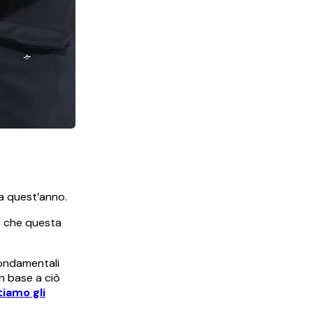
a quest’anno.
co che questa
fondamentali
In base a ciò
iamo gli