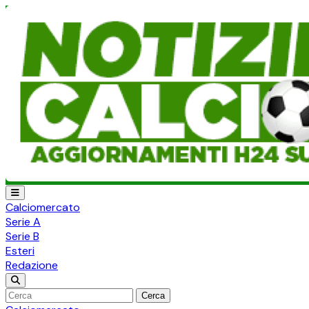
Calciomercato
Serie A
Serie B
Esteri
Redazione
Cerca