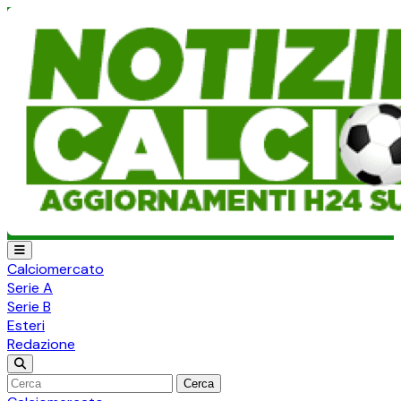
Calciomercato
Serie A
Serie B
Esteri
Redazione
Cerca