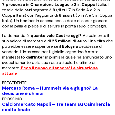
7 presenze
in
Champions
League
e
2
in
Coppa
Italia
. Il
totale delle
reti
segnate è
9
(di cui 7 in Serie A e 2 in
Coppa Italia) con l’aggiunta di
8 assist
(5 in A e 3 in Coppa
Italia). Un bomber in ascesa con la dote di saper giocare
con la palla al piede e di servire in porta i suoi compagni.
La domanda è:
quanto vale Castro oggi?
Attualmente il
suo valore di mercato è di
25 milioni di euro
. Una cifra che
potrebbe essere superiore se il
Bologna
decidesse di
venderlo. L’interesse per il gioiello argentino è stato
manifestato
dall’Inter
in primis la quale ha annunciato uno
svecchiamento della sua rosa attuale. Le ultime di
mercato:
Ecco il nuovo difensore! La situazione
attuale
PRECEDENTE
Mercato Roma – Hummels via a giugno? La
decisione è chiara
PROSSIMO
Calciomercato Napoli – Tre team su Osimhen: la
scelta finale