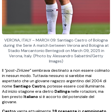
VERONA, ITALY – MARCH 09: Santiago Castro of Bologna
during the Serie A match between Verona and Bologna at
Stadio Marcantonio Bentegodi on March 09, 2025 in
Verona, Italy. (Photo by Alessandro Sabattini/Getty
Images)
Il
“post-Zirkzee”
sembrava destinato a non essere colmato
in nessun modo. Tuttavia nessuno si sarebbe mai
aspettato che un giovane ragazzo argentino del 2004 di
nome
Santiago Castro
, potesse essere così illuminante.
Ad inizio stagione era dietro
Dallinga
nelle rotazioni, ma
ben presto
Italiano
si è accorto del potenziale del
giovane.
Castro
vanta attualmente
28 presenze
in
campionato
,