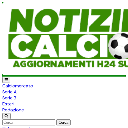
Calciomercato
Serie A
Serie B
Esteri
Redazione
Cerca