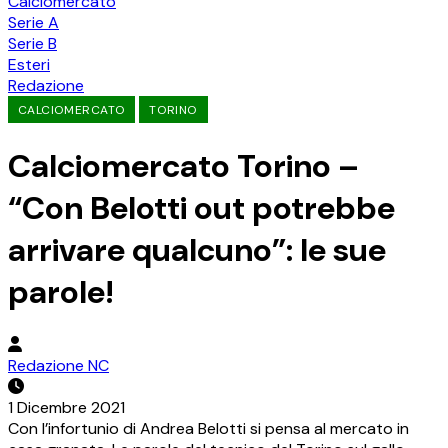
Calciomercato
Serie A
Serie B
Esteri
Redazione
CALCIOMERCATO
TORINO
Calciomercato Torino –
“Con Belotti out potrebbe
arrivare qualcuno”: le sue
parole!
Redazione NC
1 Dicembre 2021
Con l’infortunio di Andrea Belotti si pensa al mercato in