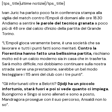
[tps_title]ultime notizie[/tps_title]
Ivan Juric ha parlato poco fa in conferenza stampa alla
vigilia del match contro l’Empoli di domani alle ore 18.30
Andiamo a sentire
le parole del tecnico granata
a poco
più di 48 ore dal calcio d’inizio della partita del Grande
Torino.
“L’Empoli gioca veramente bene, è una società che sa
lavorare e tutti i punti fatti sono meritati.
Contro la
Fiorentina hanno fatto una bellissima partita,
rischiano
molto ed è un calcio moderno sia in casa che in trasferta.
Sarà molto difficile, noi dobbiamo continuare sulla nostra
strada: serve una prestazione, sarebbe un bel modo
festeggiare i 115 anni del club con i tre punti”.
“Gli infortunati oltre a Belotti?
Djidji ha un piccolo
infortunio, starà fuori e poi si vede quanto ci impiega.
Buongiorno e Singo si sono allenati e sono a posto,
Mandragora prosegue con il suo percorso, Ansaldi non lo
so”.