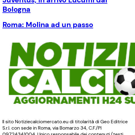
Bologna
Roma: Molina ad un passo
Il sito Notiziecalciomercato.eu di titolarità di Geo Editrice
S.r.l. con sede in Roma, via Bomarzo 34, C.F./PI
09724341004. Unico responsabile dei contenuti (testi,