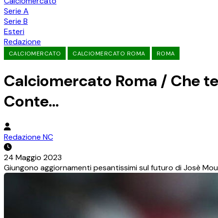
Calciomercato
Serie A
Serie B
Esteri
Redazione
CALCIOMERCATO
CALCIOMERCATO ROMA
ROMA
Calciomercato Roma / Che te
Conte…
Redazione NC
24 Maggio 2023
Giungono aggiornamenti pesantissimi sul futuro di Josè Mouri