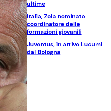
ultime
Italia, Zola nominato
coordinatore delle
formazioni giovanili
Juventus, in arrivo Lucumi
dal Bologna