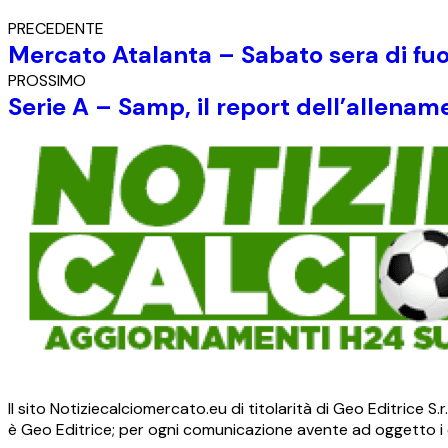
PRECEDENTE
Mercato Atalanta – Sabato sera di fu
PROSSIMO
Serie A – Samp, il report dell’allena
Il sito Notiziecalciomercato.eu di titolarità di Geo Editrice 
è Geo Editrice; per ogni comunicazione avente ad oggetto i c