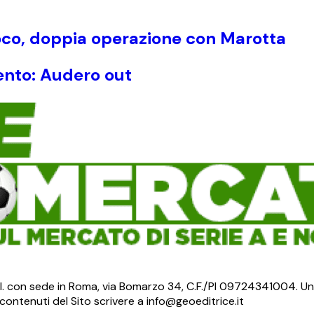
oco, doppia operazione con Marotta
mento: Audero out
S.r.l. con sede in Roma, via Bomarzo 34, C.F./PI 09724341004. Un
ontenuti del Sito scrivere a info@geoeditrice.it