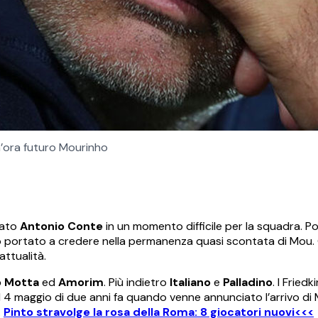
m’ora futuro Mourinho
tato
Antonio Conte
in un momento difficile per la squadra. Po
o portato a credere nella permanenza quasi scontata di Mou. 
ttualità.
o Motta
ed
Amorim
. Più indietro
Italiano
e
Palladino
. I Fried
l 4 maggio di due anni fa quando venne annunciato l’arrivo di
.
Pinto stravolge la rosa della Roma: 8 giocatori nuovi<<<