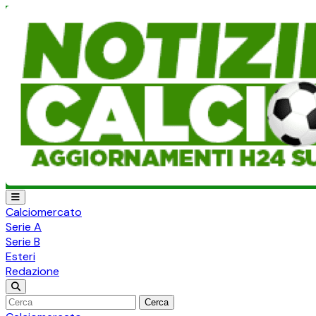
Calciomercato
Serie A
Serie B
Esteri
Redazione
Cerca