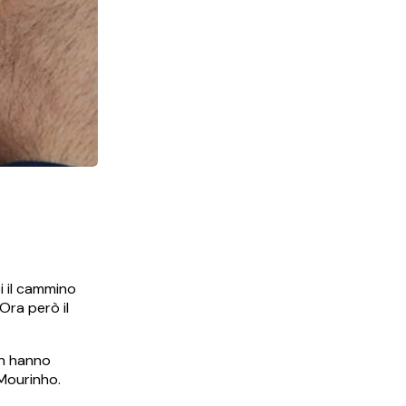
i il cammino
Ora però il
kin hanno
 Mourinho.