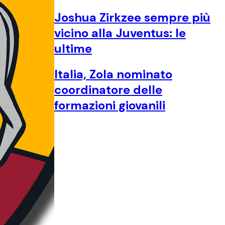
Joshua Zirkzee sempre più
vicino alla Juventus: le
ultime
Italia, Zola nominato
coordinatore delle
formazioni giovanili