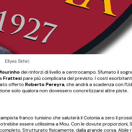
Ellyes Skhiri
Mourinho
dei rinforzi di livello a centrocampo. Sfumato il sog
ta
Frattesi
pare più complicata del previsto. I costi esorbitanti
tato offerto
Roberto Pereyra
, che andrà a scadenza con l’Udin
zione solo qualora non dovessero concretizzarsi altre piste.
campista franco tunisino che saluterà il Colonia a zero il pros
 potrebbe essere utilissima a Mou. Con le dovute proporzioni, S
 completo. Strutturato fisicamente, dalla grande corsa. Abile