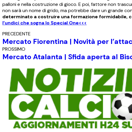
palloni e nella costruzione di gioco. E poi, fattore non trasc
non sarà un nome di grido, ma potrebbe dare un grande cont
determinato a costruire una formazione formidabile, che
l’undici che sogna lo Special One<<<
PRECEDENTE
Mercato Fiorentina | Novità per l’atta
PROSSIMO
Mercato Atalanta | Sfida aperta al Bi