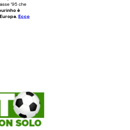
lasse ’95 che
ourinho è
 Europa.
Ecco