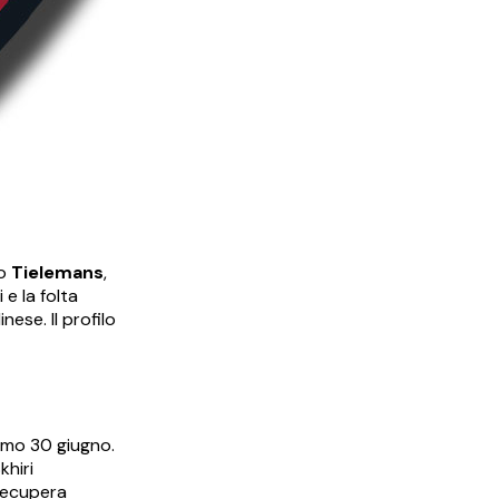
no
Tielemans
,
 e la folta
ese. Il profilo
simo 30 giugno.
khiri
 recupera