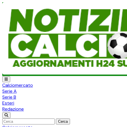
Calciomercato
Serie A
Serie B
Esteri
Redazione
Cerca