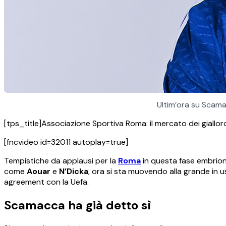
Ultim’ora su Scamac
[tps_title]Associazione Sportiva Roma: il mercato dei gialloro
[fncvideo id=32011 autoplay=true]
Tempistiche da applausi per la
Roma
in questa fase embrion
come
Aouar
e
N’Dicka
, ora si sta muovendo alla grande in us
agreement con la Uefa.
Scamacca ha già detto sì