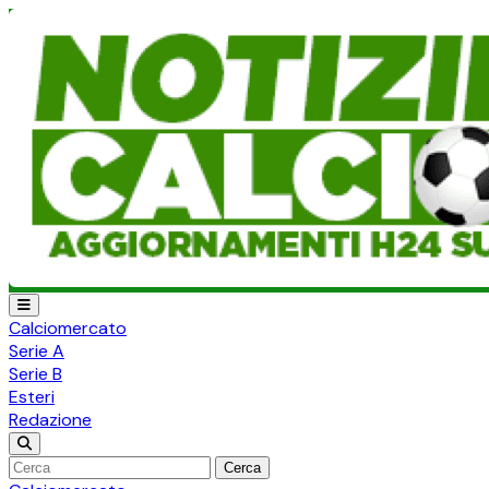
Calciomercato
Serie A
Serie B
Esteri
Redazione
Cerca