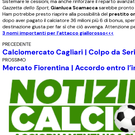
Sistemare le cessioni, ma anche rinforzare il reparto avanza
Gazzetta dello Sport
,
Gianluca Scamacca
sarebbe pronto a 
Ham potrebbe presto riaprire alla possibilità del
prestito o
dopo aver pagato il calciatore 36 milioni più 6 di bonus, spe
destinazione giusta per far sì che ciò avvenga. Attenzione p
3 nomi importanti per l’attacco giallorosso<<<
PRECEDENTE
Calciomercato Cagliari | Colpo da Seri
PROSSIMO
Mercato Fiorentina | Accordo entro l’in