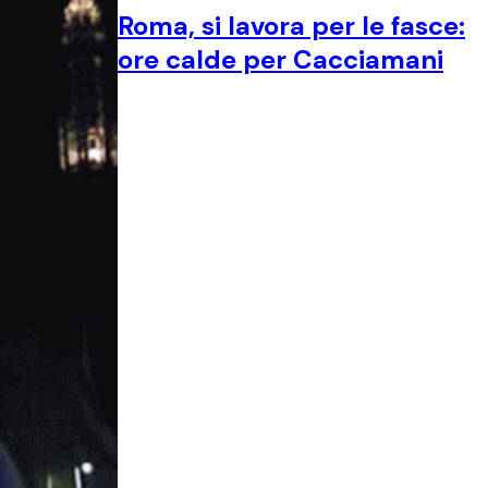
Roma, si lavora per le fasce:
ore calde per Cacciamani