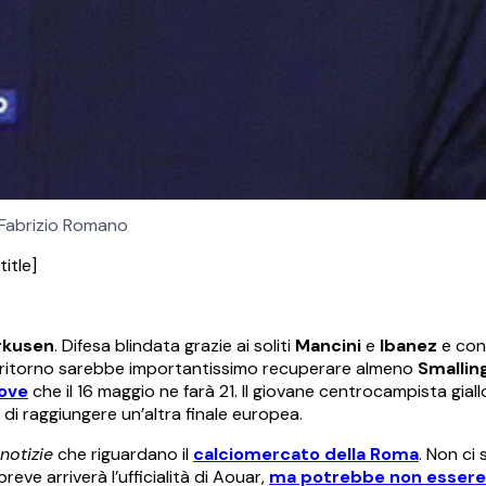
Fabrizio Romano
title]
rkusen
. Difesa blindata grazie ai soliti
Mancini
e
Ibanez
e con
il ritorno sarebbe importantissimo recuperare almeno
Smallin
ove
che il 16 maggio ne farà 21. Il giovane centrocampista gial
di raggiungere un’altra finale europea.
notizie
che riguardano il
calciomercato della Roma
. Non ci
eve arriverà l’ufficialità di Aouar,
ma potrebbe non essere 