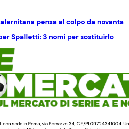
Salernitana pensa al colpo da novanta
er Spalletti: 3 nomi per sostituirlo
S.r.l. con sede in Roma, via Bomarzo 34, C.F./PI 09724341004. Un