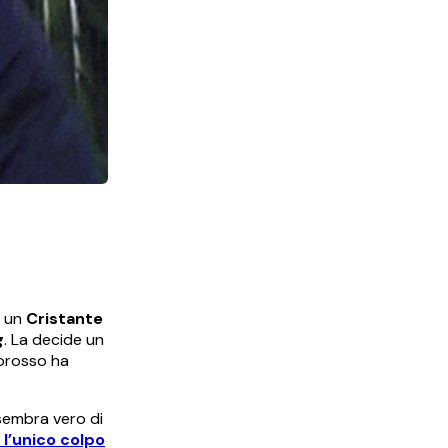
 un
Cristante
g
. La decide un
lorosso ha
 sembra vero di
l’unico colpo