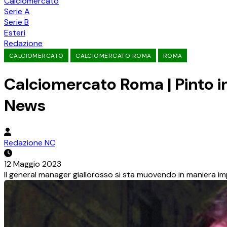
Calciomercato
Serie A
Serie B
Esteri
Redazione
CALCIOMERCATO
CALCIOMERCATO ROMA
ROMA
Calciomercato Roma | Pinto ina
News
Redazione NC
12 Maggio 2023
Il general manager giallorosso si sta muovendo in maniera i