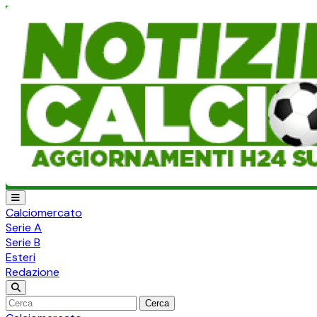
Calciomercato
Serie A
Serie B
Esteri
Redazione
Cerca