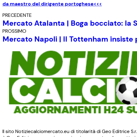
da maestro del dirigente portoghese<<<
PRECEDENTE
Mercato Atalanta | Boga bocciato: la 
PROSSIMO
Mercato Napoli | Il Tottenham insiste p
Il sito Notiziecalciomercato.eu di titolarità di Geo Editrice 