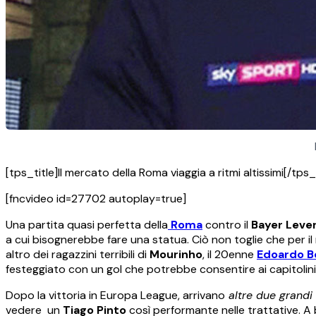
[tps_title]Il mercato della Roma viaggia a ritmi altissimi[/tps_
[fncvideo id=27702 autoplay=true]
Una partita quasi perfetta della
Roma
contro il
Bayer Leve
a cui bisognerebbe fare una statua. Ciò non toglie che per 
altro dei ragazzini terribili di
Mourinho
, il 20enne
Edoardo B
festeggiato con un gol che potrebbe consentire ai capitolini 
Dopo la vittoria in Europa League, arrivano
altre due grandi 
vedere un
Tiago Pinto
così performante nelle trattative. A br